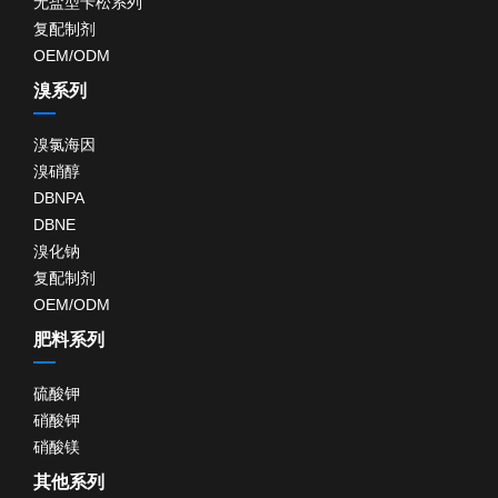
无盐型卡松系列
复配制剂
OEM/ODM
溴系列
溴氯海因
溴硝醇
DBNPA
DBNE
溴化钠
复配制剂
OEM/ODM
肥料系列
硫酸钾
硝酸钾
硝酸镁
其他系列